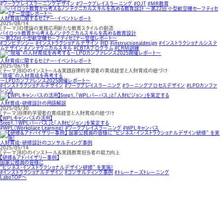
#ワークプレイスラーニングデザイン
#ワークプレイスラーニング
#OJT
#MR教育
人財育成に関するセミナー・イベントレポート
2025/08/14
［テーマ］ID理論の実務応用新たな教育スタイルの創造
パイロット教育から考えるノンテクニカルスキルを高める教育設計
～第22回 小型航空機セーフティセミナー登壇レポート～
#コンピテンシー
#インストラクショナルデザイン
#ID
#instructionaldesign
#インストラクショナルシステ
ムデザイン
#ノンテクニカルスキル
#CBTAプログラム
#CRM訓練
人財育成に関するセミナー・イベントレポート
2025/06/18
［テーマ］BIDのインストール＆実践自律的学習者の育成経営と人財育成の紐づけ
“現場”の人材育成を再考する
～LPDカンファレンス2025開催レポート～
#インストラクショナルデザイン
#ワークプレイスラーニング
#ラーニングプロセスデザイン
#LPDカンファ
レンス
人財育成・研修設計の用語解説
2025/05/30
［テーマ］自律的学習者の育成経営と人財育成の紐づけ
【WPLキャンバスの活用】
Step１．「WPLパーパス」と「人財ビジョン」を策定する
#WPL（Workplace Learning）
#ワークプレイスラーニング
#WPLキャンバス
人財育成・研修設計のコンサルティング事例
2025/05/14
［テーマ］BIDのインストール＆実践教育担当者の能力向上
【研修＆アドバイザリー事例】
国家公務員の皆様に
“ビジネス・インストラクショナルデザイン研修” を実施！
#インストラクショナルデザイン
#コンサルティング事例
#トレーナーズトレーニング
LaboTOPへ