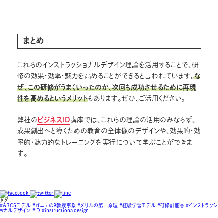
まとめ
これらのインストラクショナルデザイン理論を活用することで、研
修の効果・効率・魅力を高めることができると言われています。
な
ぜ、この研修がうまくいったのか、次回も成功させるために再現
性を高めるというメリット
もあります。ぜひ、ご活用ください。
弊社の
ビジネスID
講座では、これらの理論の活用のみならず、
成果創出へと導くための教育の全体像のデザインや、効果的・効
率的・魅力的なトレーニングを実行について学ぶことができま
す。
タグ
#ARCSモデル
#ガニェの9教授事象
#メリルの第一原理
#経験学習モデル
#研修計画書
#インストラクシ
ョナルデザイン
#ID
#instructionaldesign