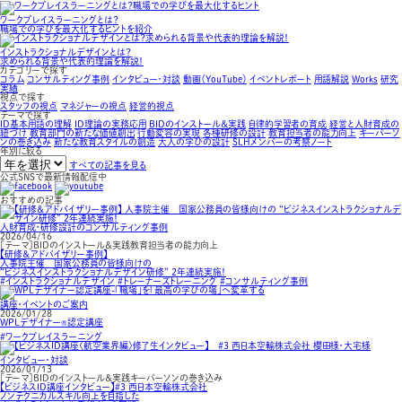
ワークプレイスラーニングとは？
職場での学びを最大化するヒントを紹介
インストラクショナルデザインとは？
求められる背景や代表的理論を解説！
カテゴリーで探す
コラム
コンサルティング事例
インタビュー・対談
動画（YouTube）
イベントレポート
用語解説
Works
研究
実績
視点で探す
スタッフの視点
マネジャーの視点
経営的視点
テーマで探す
ID基本用語の理解
ID理論の実務応用
BIDのインストール＆実践
自律的学習者の育成
経営と人財育成の
紐づけ
教育部門の新たな価値創出
行動変容の実現
各種研修の設計
教育担当者の能力向上
キーパーソ
ンの巻き込み
新たな教育スタイルの創造
大人の学びの設計
SLHメンバーの考察ノート
年別に絞る
すべての記事を見る
公式SNSで最新情報配信中
おすすめの記事
人財育成・研修設計のコンサルティング事例
2026/04/16
［テーマ］BIDのインストール＆実践教育担当者の能力向上
【研修＆アドバイザリー事例】
人事院主催 国家公務員の皆様向けの
“ビジネスインストラクショナルデザイン研修” ２年連続実施！
#インストラクショナルデザイン
#トレーナーズトレーニング
#コンサルティング事例
講座・イベントのご案内
2026/01/28
WPLデザイナー
認定講座
®
#ワークプレイスラーニング
インタビュー・対談
2026/01/13
［テーマ］BIDのインストール＆実践キーパーソンの巻き込み
【ビジネスID講座インタビュー】#3 西日本空輸株式会社
ノンテクニカルスキル向上を目指した