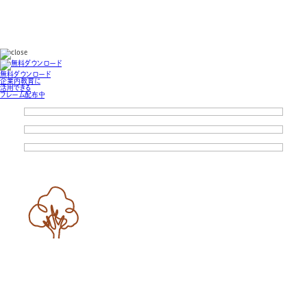
無料ダウンロード
企業内教育に
活用できる
フレーム配布中
サンライトヒューマンTDMC
インストラクションデザインLabo
BID通信
人財育成・