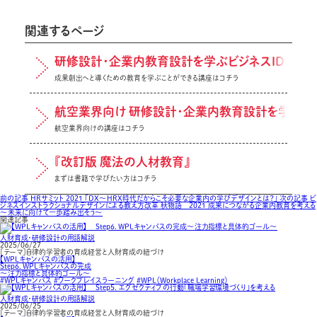
関連するページ
研修設計・企業内教育設計を学ぶビジネスID講座
成果創出へと導くための教育を学ぶことができる講座はコチラ
航空業界向け 研修設計・企業内教育設計を学ぶビ
航空業界向けの講座はコチラ
『改訂版 魔法の人材教育』
まずは書籍で学びたい方はコチラ
前の記事
HRサミット 2021 「DX～HRX時代だからこそ必要な企業内の学びデザインとは？」
次の記事
ビ
ジネスインストラクショナルデザインによる教え方改革 秋物語 2021 成果につながる企業内教育を考える
〜未来に向けて一歩踏み出そう〜
関連記事
人財育成・研修設計の用語解説
2025/06/27
［テーマ］自律的学習者の育成経営と人財育成の紐づけ
【WPLキャンバスの活用】
Step６．WPLキャンバスの完成
～注力指標と具体的ゴール～
#WPLキャンバス
#ワークプレイスラーニング
#WPL（Workplace Learning）
人財育成・研修設計の用語解説
2025/06/25
［テーマ］自律的学習者の育成経営と人財育成の紐づけ