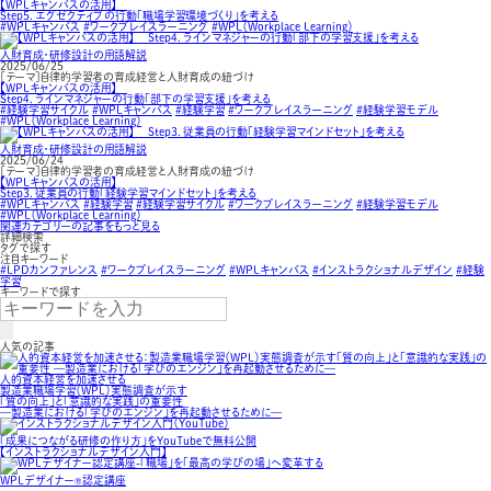
【WPLキャンバスの活用】
Step５．エグゼクティブの行動「職場学習環境づくり」を考える
#WPLキャンバス
#ワークプレイスラーニング
#WPL（Workplace Learning）
人財育成・研修設計の用語解説
2025/06/25
［テーマ］自律的学習者の育成経営と人財育成の紐づけ
【WPLキャンバスの活用】
Step４．ラインマネジャーの行動「部下の学習支援」を考える
#経験学習サイクル
#WPLキャンバス
#経験学習
#ワークプレイスラーニング
#経験学習モデル
#WPL（Workplace Learning）
人財育成・研修設計の用語解説
2025/06/24
［テーマ］自律的学習者の育成経営と人財育成の紐づけ
【WPLキャンバスの活用】
Step３．従業員の行動「経験学習マインドセット」を考える
#WPLキャンバス
#経験学習
#経験学習サイクル
#ワークプレイスラーニング
#経験学習モデル
#WPL（Workplace Learning）
関連カテゴリーの記事をもっと見る
詳細検索
タグで探す
注目キーワード
#LPDカンファレンス
#ワークプレイスラーニング
#WPLキャンバス
#インストラクショナルデザイン
#経験
学習
キーワードで探す
人気の記事
人的資本経営を加速させる
製造業職場学習（WPL）実態調査が示す
「質の向上」と「意識的な実践」の重要性
—製造業における「学びのエンジン」を再起動させるために—
「成果につながる研修の作り方」をYouTubeで無料公開
【インストラクショナルデザイン入門】
WPLデザイナー
認定講座
®