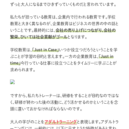
ずっと大人になるまでひきずっていくものだと言われています。
私たちが担っている教育は、企業内で行われる教育です。学校
教育と大きく異なるのが、企業教育はビジネスの世界の中の話と
いうことです。最終的には、
会社の売り上げにつながり、会社の
繁栄、ひいては社会貢献がゴール
となります。
学校教育は、
「Just in Case」
いつか役立つだろうということを学
ぶことが学習の目的と言えます。一方の企業教育は、
「Just in
time」
今行っている仕事に役立つことをタイムリーに学ぶことが
求められます。
ですから、私たちトレーナーは、研修をすることが目的なのではな
く、研修が終わった後の活動に、どう活かせるのかということを念
頭に置いておかなければならないのです。
大人の学びのことを
アダルトラーニング
と表現します。アダルトラ
ーニングには、一般的には、以下に示すような特徴があると言わ