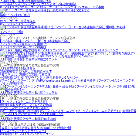
人事院主催 国家公務員の皆様向けの
“ビジネスインストラクショナルデザイン研修” ２年連続実施！
#インストラクショナルデザイン
#トレーナーズトレーニング
#コンサルティング事例
講座・イベントのご案内
2026/01/28
WPLデザイナー®認定講座
#ワークプレイスラーニング
インタビュー・対談
2026/01/13
［テーマ］BIDのインストール＆実践キーパーソンの巻き込み
【ビジネスID講座インタビュー】#3 西日本空輸株式会社
ノンテクニカルスキル向上を目指した
インストラクショナルデザインの実践
#ビジネスID講座
#経営戦略
#インストラクショナルデザイン
#ID
#ワークプレイスラーニング
人財育成・研修設計に関するお役立ちコラム
2025/11/26
［テーマ］自律的学習者の育成行動変容の実現
人的資本経営を加速させる
製造業職場学習（WPL）実態調査が示す
「質の向上」と「意識的な実践」の重要性
—製造業における「学びのエンジン」を再起動させるために—
#ワークプレイスラーニング
#WPL（Workplace Learning）
#人的資本経営
#ワークプレイスラーニングデ
ザイン
#経験学習
人財育成・研修設計に関するお役立ちコラム
2025/10/07
［テーマ］自律的学習者の育成行動変容の実現
【ワークプレイスラーニングを考える】
最終回 成長を紡ぐワークプレイスの物語
～シリーズ全10回の旅路を振り返る～
#WPL（Workplace Learning）
#ワークプレイスラーニング
#ワークプレイスラーニングデザイン
#経験学習
人財育成・研修設計を学ぶ動画（YouTube）
2025/09/30
［テーマ］ID基本用語の理解ID理論の実務応用
「成果につながる研修の作り方」をYouTubeで無料公開
【インストラクショナルデザイン入門】
#研修設計
#インストラクショナルデザイン