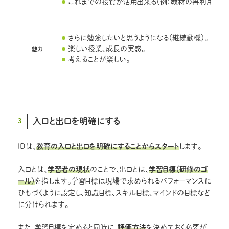
これまでの投資が活用出来る（例：教材の再利用）。
さらに勉強したいと思うようになる（継続動機）。
楽しい授業、成長の実感。
魅力
考えることが楽しい。
入口と出口を明確にする
3
IDは、
教育の入口と出口を明確にすることからスタート
します。
入口とは、
学習者の現状
のことで、出口とは、
学習目標（研修のゴ
ール）
を指します。学習目標は現場で求められるパフォーマンスに
ひもづくように設定し、知識目標、スキル目標、マインドの目標など
に分けられます。
また、学習目標を定めると同時に、
評価方法
を決めておく必要が