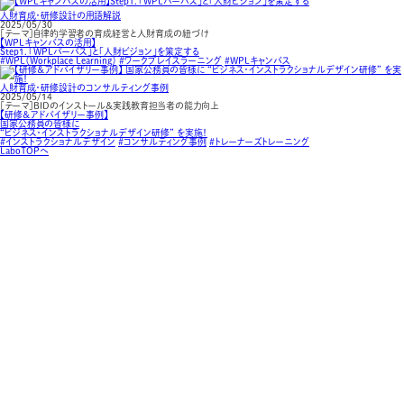
人財育成・研修設計の用語解説
2025/05/30
［テーマ］自律的学習者の育成経営と人財育成の紐づけ
【WPLキャンバスの活用】
Step１．「WPLパーパス」と「人財ビジョン」を策定する
#WPL（Workplace Learning）
#ワークプレイスラーニング
#WPLキャンバス
人財育成・研修設計のコンサルティング事例
2025/05/14
［テーマ］BIDのインストール＆実践教育担当者の能力向上
【研修＆アドバイザリー事例】
国家公務員の皆様に
“ビジネス・インストラクショナルデザイン研修” を実施！
#インストラクショナルデザイン
#コンサルティング事例
#トレーナーズトレーニング
LaboTOPへ