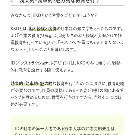
効果的・効率的・魅力的な教育を行う
2
みなさんは、KKDという言葉をご存知でしょうか？
KKDとは、
勘と経験と度胸
の日本語の頭文字をとったものです。
よく「企業の教育担当者は、自分たちの勘と経験と度胸だけで社
員教育を行っている」とか、「それじゃ、社員はちゃんと育たないよ
なぁ……」といったことを耳にします。
ID（インストラクショナルデザイン）は、KKDのみに頼らず、戦略
的に教育を設計する際に使えます。
効果的・効率的・魅力的
な教育を行うためには、まさに、教育戦略
が必要なのです。社員の現状と、あるべき姿（目標）の間にあるギ
ャップを埋めるために、教育を行うのですから、当然そこには戦
略が必要です。
IDの日本の第一人者である熊本大学の鈴木克明先生は、