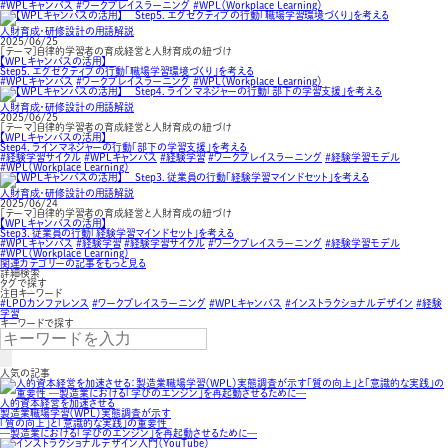
#WPLキャンバス
#ワークプレイスラーニング
#WPL（Workplace Learning）
人財育成・研修設計の用語解説
2025/06/25
［テーマ］自律的学習者の育成経営と人財育成の紐づけ
【WPLキャンバスの活用】
Step５．エグゼクティブの行動「職場学習環境づくり」を考える
#WPLキャンバス
#ワークプレイスラーニング
#WPL（Workplace Learning）
人財育成・研修設計の用語解説
2025/06/25
［テーマ］自律的学習者の育成経営と人財育成の紐づけ
【WPLキャンバスの活用】
Step４．ラインマネジャーの行動「部下の学習支援」を考える
#経験学習サイクル
#WPLキャンバス
#経験学習
#ワークプレイスラーニング
#経験学習モデル
#WPL（Workplace Learning）
人財育成・研修設計の用語解説
2025/06/24
［テーマ］自律的学習者の育成経営と人財育成の紐づけ
【WPLキャンバスの活用】
Step３．従業員の行動「経験学習マインドセット」を考える
#WPLキャンバス
#経験学習
#経験学習サイクル
#ワークプレイスラーニング
#経験学習モデル
#WPL（Workplace Learning）
関連カテゴリーの記事をもっと見る
詳細検索
タグで探す
注目キーワード
#LPDカンファレンス
#ワークプレイスラーニング
#WPLキャンバス
#インストラクショナルデザイン
#経験
学習
キーワードで探す
人気の記事
人的資本経営を加速させる
製造業職場学習（WPL）実態調査が示す
「質の向上」と「意識的な実践」の重要性
—製造業における「学びのエンジン」を再起動させるために—