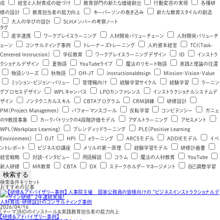
成
経営と人財育成の紐づけ
教育部門の新たな価値創出
行動変容の実現
各種研
修の設計
教育担当者の能力向上
キーパーソンの巻き込み
新たな教育スタイルの創造
大人の学びの設計
SLHメンバーの考察ノート
タグ
産学連携
ワークプレイスラーニング
人材開発バリューチェーン
人財開発バリューチ
ェーン
コンサルティング事例
トレーナーズトレーニング
人的資本経営
TCI（Task-
Centered Instruction）
学校教育
ワークプレイスラーニングデザイン
ID
インストラ
クショナルデザイン
夏物語
YouTubeライブ
魔法のリモート物語
実践と理論の往還
物語シリーズ
秋物語
Off-JT
instructionaldesign
Mission・Vision・Value
ミッション・ビジョン・バリュー
管理職向け
経験学習サイクル
経験学習
ラーニン
グプロセスデザイン
WPLキャンバス
LPDカンファレンス
インストラクショナルシステムデ
ザイン
ノンテクニカルスキル
CBTAプログラム
CRM訓練
研修設計
PM（Project Managemen）
パフォーマンスゴール
反転学習
コンピテンシー
ガニェ
の9教授事象
カークパトリックの4段階評価モデル
アダルトラーニング
アセスメント
WPL（Workplace Learning）
ブレンディッドラーニング
PLE（Positive Learning
Environment）
OJT
HPI
eラーニング
ARCSモデル
ADDIEモデル
イベ
ントレポート
ビジネスID講座
メリルの第一原理
経験学習モデル
研修計画書
経営戦略
対談・インタビュー
用語解説
コラム
魔法の人材教育
YouTube
新人研修
MR教育
CBTA
DX
ステークホルダーマネージメント
自己調整学習
検索条件をリセット
おすすめの記事
人財育成・研修設計のコンサルティング事例
2026/04/16
［テーマ］BIDのインストール＆実践教育担当者の能力向上
【研修＆アドバイザリー事例】