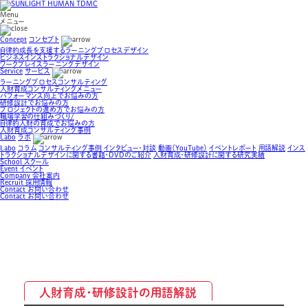
Menu
メニュー
Concept
コンセプト
自律的成長を支援するラーニングプロセスデザイン
ビジネスインストラクショナルデザイン
ワークプレイスラーニングデザイン
Service
サービス
ラーニングプロセスコンサルティング
人財育成コンサルティングメニュー
パフォーマンス向上でお悩みの方
研修設計でお悩みの方
プロジェクトの進め方でお悩みの方
職場学習の仕組みづくり/
自律的人財の育成でお悩みの方
人財育成コンサルティング事例
Labo
ラボ
Labo
コラム
コンサルティング事例
インタビュー・対談
動画（YouTube）
イベントレポート
用語解説
インス
トラクショナルデザインに関する書籍・DVDのご紹介
人財育成・研修設計に関する研究実績
School
スクール
Event
イベント
Company
会社案内
Recruit
採用情報
Contact
お問い合わせ
Contact
お問い合わせ
人財育成・研修設計の用語解説