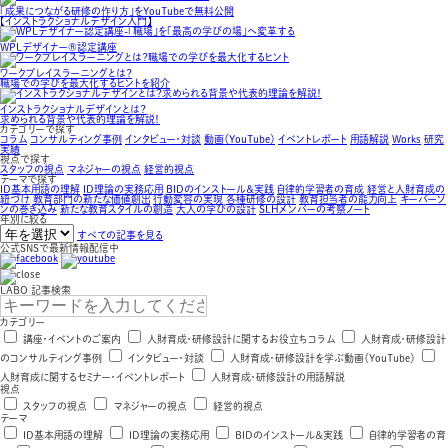
「成果につながる研修の作り方」をYouTubeで無料公開
【インストラクショナルデザイン入門】
WPLデザイナー®認定講座
ワークプレイスラーニングとは？
職場での学びを最大化するヒントを紹介
インストラクショナルデザインとは？
求められる背景や代表的理論を解説！
カテゴリーで探す
コラム
コンサルティング事例
インタビュー・対談
動画（YouTube）
イベントレポート
用語解説
Works
研究
実績
視点で探す
スタッフの視点
マネジャーの視点
経営的視点
テーマで探す
ID基本用語の理解
ID理論の実務応用
BIDのインストール＆実践
自律的学習者の育成
経営と人財育成の
紐づけ
教育部門の新たな価値創出
行動変容の実現
各種研修の設計
教育担当者の能力向上
キーパーソ
ンの巻き込み
新たな教育スタイルの創造
大人の学びの設計
SLHメンバーの考察ノート
年別に絞る
すべての記事を見る
公式SNSで最新情報配信中
LABO 記事検索
カテゴリー
講座・イベントのご案内
人財育成・研修設計に関するお役立ちコラム
人財育成・研修設計
のコンサルティング事例
インタビュー・対談
人財育成・研修設計を学ぶ動画（YouTube）
人財育成に関するセミナー・イベントレポート
人財育成・研修設計の用語解説
視点
スタッフの視点
マネジャーの視点
経営的視点
テーマ
ID基本用語の理解
ID理論の実務応用
BIDのインストール＆実践
自律的学習者の育