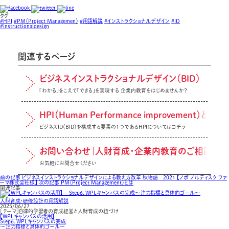
タグ
#HPI
#PM（Project Managemen）
#用語解説
#インストラクショナルデザイン
#ID
#instructionaldesign
関連するページ
ビジネスインストラクショナルデザイン（BID）
「わかる」をこえて「できる」を実現する 企業内教育をはじめませんか？
HPI（Human Performance improvement）とは
ビジネスID（BID）を構成する要素の1つであるHPIについてはコチラ
お問い合わせ｜人財育成・企業内教育のご相談
お気軽にお問合せください
前の記事
ビジネスインストラクショナルデザインによる教え方改革 秋物語 2021 【ノボ ノルディスク ファ
ーマ株式会社様】
次の記事
PM（Project Management）とは
関連記事
人財育成・研修設計の用語解説
2025/06/27
［テーマ］自律的学習者の育成経営と人財育成の紐づけ
【WPLキャンバスの活用】
Step６．WPLキャンバスの完成
～注力指標と具体的ゴール～