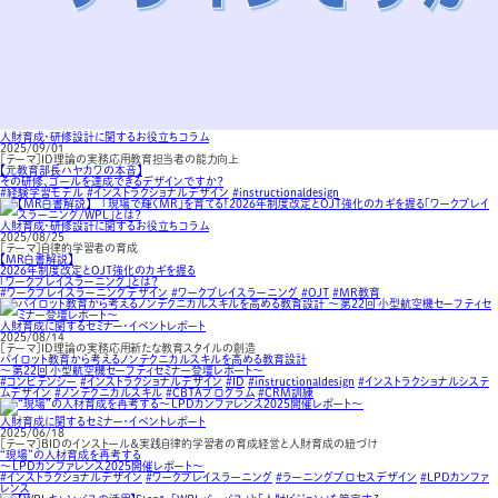
人財育成・研修設計に関するお役立ちコラム
2025/09/01
［テーマ］ID理論の実務応用教育担当者の能力向上
【元教育部長ハヤカワの本音】
その研修、ゴールを達成できるデザインですか？
#経験学習モデル
#インストラクショナルデザイン
#instructionaldesign
人財育成・研修設計に関するお役立ちコラム
2025/08/25
［テーマ］自律的学習者の育成
【MR白書解説】
2026年制度改定とOJT強化のカギを握る
「ワークプレイスラーニング」とは？
#ワークプレイスラーニングデザイン
#ワークプレイスラーニング
#OJT
#MR教育
人財育成に関するセミナー・イベントレポート
2025/08/14
［テーマ］ID理論の実務応用新たな教育スタイルの創造
パイロット教育から考えるノンテクニカルスキルを高める教育設計
～第22回 小型航空機セーフティセミナー登壇レポート～
#コンピテンシー
#インストラクショナルデザイン
#ID
#instructionaldesign
#インストラクショナルシステ
ムデザイン
#ノンテクニカルスキル
#CBTAプログラム
#CRM訓練
人財育成に関するセミナー・イベントレポート
2025/06/18
［テーマ］BIDのインストール＆実践自律的学習者の育成経営と人財育成の紐づけ
“現場”の人材育成を再考する
～LPDカンファレンス2025開催レポート～
#インストラクショナルデザイン
#ワークプレイスラーニング
#ラーニングプロセスデザイン
#LPDカンファ
レンス