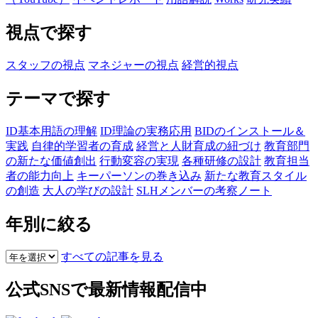
視点で探す
スタッフの視点
マネジャーの視点
経営的視点
テーマで探す
ID基本用語の理解
ID理論の実務応用
BIDのインストール＆
実践
自律的学習者の育成
経営と人財育成の紐づけ
教育部門
の新たな価値創出
行動変容の実現
各種研修の設計
教育担当
者の能力向上
キーパーソンの巻き込み
新たな教育スタイル
の創造
大人の学びの設計
SLHメンバーの考察ノート
年別に絞る
すべての記事を見る
公式SNSで最新情報配信中