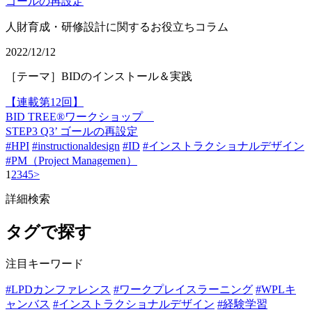
人財育成・研修設計に関するお役立ちコラム
2022/12/12
［テーマ］BIDのインストール＆実践
【連載第12回】
BID TREE®ワークショップ
STEP3 Q3’ ゴールの再設定
#HPI
#instructionaldesign
#ID
#インストラクショナルデザイン
#PM（Project Managemen）
1
2
3
4
5
>
詳細検索
タグで探す
注目キーワード
#LPDカンファレンス
#ワークプレイスラーニング
#WPLキ
ャンバス
#インストラクショナルデザイン
#経験学習