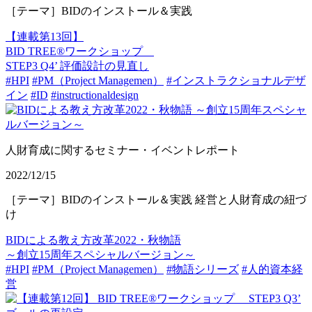
［テーマ］BIDのインストール＆実践
【連載第13回】
BID TREE®ワークショップ
STEP3 Q4’ 評価設計の見直し
#HPI
#PM（Project Managemen）
#インストラクショナルデザ
イン
#ID
#instructionaldesign
人財育成に関するセミナー・イベントレポート
2022/12/15
［テーマ］BIDのインストール＆実践 経営と人財育成の紐づ
け
BIDによる教え方改革2022・秋物語
～創立15周年スペシャルバージョン～
#HPI
#PM（Project Managemen）
#物語シリーズ
#人的資本経
営