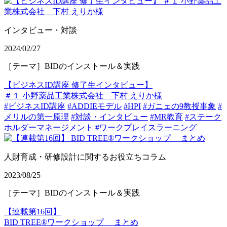
インタビュー・対談
2024/02/27
［テーマ］BIDのインストール＆実践
【ビジネスID講座 修了生インタビュー】
＃１ 小野薬品工業株式会社 下村 えりか様
#ビジネスID講座
#ADDIEモデル
#HPI
#ガニェの9教授事象
#
メリルの第一原理
#対談・インタビュー
#MR教育
#ステーク
ホルダーマネージメント
#ワークプレイスラーニング
人財育成・研修設計に関するお役立ちコラム
2023/08/25
［テーマ］BIDのインストール＆実践
【連載第16回】
BID TREE®ワークショップ まとめ