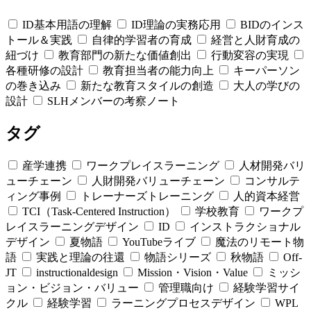
ID基本用語の理解
ID理論の実務応用
BIDのインス
トール＆実践
自律的学習者の育成
経営と人財育成の
紐づけ
教育部門の新たな価値創出
行動変容の実現
各種研修の設計
教育担当者の能力向上
キーパーソン
の巻き込み
新たな教育スタイルの創造
大人の学びの
設計
SLHメンバーの考察ノート
タグ
産学連携
ワークプレイスラーニング
人材開発バリ
ューチェーン
人財開発バリューチェーン
コンサルテ
ィング事例
トレーナーズトレーニング
人的資本経営
TCI（Task-Centered Instruction）
学校教育
ワークプ
レイスラーニングデザイン
ID
インストラクショナル
デザイン
夏物語
YouTubeライブ
魔法のリモート物
語
実践と理論の往還
物語シリーズ
秋物語
Off-
JT
instructionaldesign
Mission・Vision・Value
ミッシ
ョン・ビジョン・バリュー
管理職向け
経験学習サイ
クル
経験学習
ラーニングプロセスデザイン
WPL