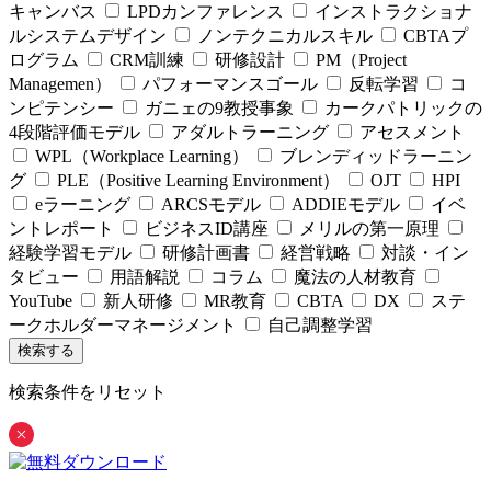
キャンバス
LPDカンファレンス
インストラクショナ
ルシステムデザイン
ノンテクニカルスキル
CBTAプ
ログラム
CRM訓練
研修設計
PM（Project
Managemen）
パフォーマンスゴール
反転学習
コ
ンピテンシー
ガニェの9教授事象
カークパトリックの
4段階評価モデル
アダルトラーニング
アセスメント
WPL（Workplace Learning）
ブレンディッドラーニン
グ
PLE（Positive Learning Environment）
OJT
HPI
eラーニング
ARCSモデル
ADDIEモデル
イベ
ントレポート
ビジネスID講座
メリルの第一原理
経験学習モデル
研修計画書
経営戦略
対談・イン
タビュー
用語解説
コラム
魔法の人材教育
YouTube
新人研修
MR教育
CBTA
DX
ステ
ークホルダーマネージメント
自己調整学習
検索条件をリセット