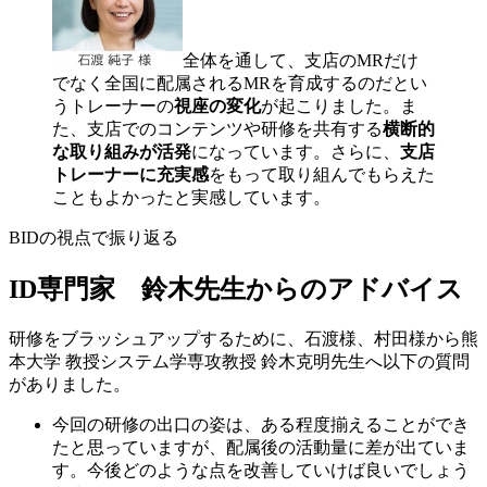
全体を通して、支店のMRだけ
でなく全国に配属されるMRを育成するのだとい
うトレーナーの
視座の変化
が起こりました。ま
た、支店でのコンテンツや研修を共有する
横断的
な取り組みが活発
になっています。さらに、
支店
トレーナーに充実感
をもって取り組んでもらえた
こともよかったと実感しています。
BIDの視点で振り返る
ID専門家 鈴木先生からのアドバイス
研修をブラッシュアップするために、石渡様、村田様から熊
本大学 教授システム学専攻教授 鈴木克明先生へ以下の質問
がありました。
今回の研修の出口の姿は、ある程度揃えることができ
たと思っていますが、配属後の活動量に差が出ていま
す。今後どのような点を改善していけば良いでしょう