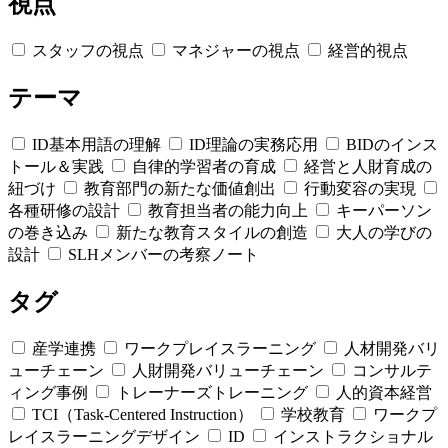
視点
スタッフの視点
マネジャーの視点
経営的視点
テーマ
ID基本用語の理解
ID理論の実務応用
BIDのインス
トール＆実践
自律的学習者の育成
経営と人財育成の
紐づけ
教育部門の新たな価値創出
行動変容の実現
各種研修の設計
教育担当者の能力向上
キーパーソン
の巻き込み
新たな教育スタイルの創造
大人の学びの
設計
SLHメンバーの考察ノート
タグ
産学連携
ワークプレイスラーニング
人材開発バリ
ューチェーン
人財開発バリューチェーン
コンサルテ
ィング事例
トレーナーズトレーニング
人的資本経営
TCI（Task-Centered Instruction）
学校教育
ワークプ
レイスラーニングデザイン
ID
インストラクショナル