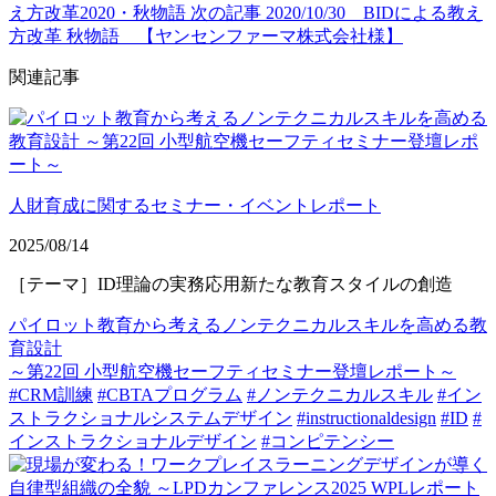
え方改革2020・秋物語
次の記事
2020/10/30 BIDによる教え
方改革 秋物語 【ヤンセンファーマ株式会社様】
関連記事
人財育成に関するセミナー・イベントレポート
2025/08/14
［テーマ］ID理論の実務応用新たな教育スタイルの創造
パイロット教育から考えるノンテクニカルスキルを高める教
育設計
～第22回 小型航空機セーフティセミナー登壇レポート～
#CRM訓練
#CBTAプログラム
#ノンテクニカルスキル
#イン
ストラクショナルシステムデザイン
#instructionaldesign
#ID
#
インストラクショナルデザイン
#コンピテンシー