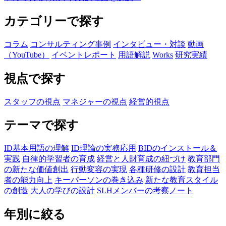
カテゴリーで探す
コラム
コンサルティング事例
インタビュー・対談
動画
（YouTube）
イベントレポート
用語解説
Works
研究実績
視点で探す
スタッフの視点
マネジャーの視点
経営的視点
テーマで探す
ID基本用語の理解
ID理論の実務応用
BIDのインストール＆
実践
自律的学習者の育成
経営と人財育成の紐づけ
教育部門
の新たな価値創出
行動変容の実現
各種研修の設計
教育担当
者の能力向上
キーパーソンの巻き込み
新たな教育スタイル
の創造
大人の学びの設計
SLHメンバーの考察ノート
年別に絞る