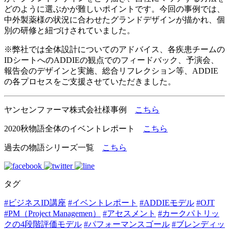
どのように選ぶかが難しいポイントです。今回の事例では、
中外製薬様の状況に合わせたグランドデザインが描かれ、個
別の研修と紐づけされていました。
※弊社では全体設計についてのアドバイス、各疾患チームの
IDシートへのADDIEの観点でのフィードバック、予演会、
報告会のデザインと実施、総合リフレクション等、ADDIE
の各プロセスをご支援させていただきました。
ヤンセンファーマ株式会社様事例
こちら
2020秋物語全体のイベントレポート
こちら
過去の物語シリーズ一覧
こちら
タグ
#ビジネスID講座
#イベントレポート
#ADDIEモデル
#OJT
#PM（Project Managemen）
#アセスメント
#カークパトリッ
クの4段階評価モデル
#パフォーマンスゴール
#ブレンディッ