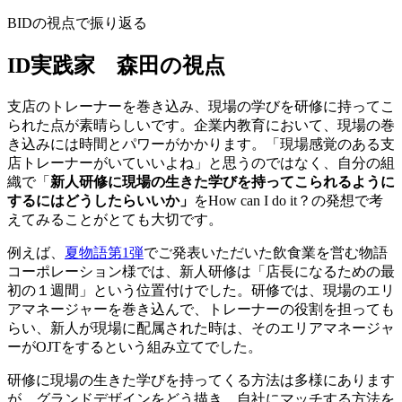
BIDの視点で振り返る
ID実践家 森田の視点
支店のトレーナーを巻き込み、現場の学びを研修に持ってこ
られた点が素晴らしいです。企業内教育において、現場の巻
き込みには時間とパワーがかかります。「現場感覚のある支
店トレーナーがいていいよね」と思うのではなく、自分の組
織で「
新人研修に現場の生きた学びを持ってこられるように
するにはどうしたらいいか」
をHow can I do it？の発想で考
えてみることがとても大切です。
例えば、
夏物語第1弾
でご発表いただいた飲食業を営む物語
コーポレーション様では、新人研修は「店長になるための最
初の１週間」という位置付けでした。研修では、現場のエリ
アマネージャーを巻き込んで、トレーナーの役割を担っても
らい、新人が現場に配属された時は、そのエリアマネージャ
ーがOJTをするという組み立てでした。
研修に現場の生きた学びを持ってくる方法は多様にあります
が、グランドデザインをどう描き、自社にマッチする方法を