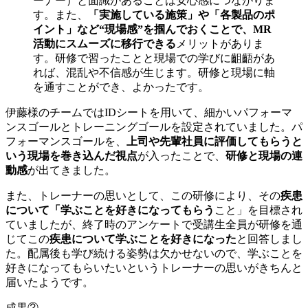
ーナー）と面識があることは安心感につながりま
す。また、
「実施している施策」や「各製品のポ
イント」など“現場感”を掴んでおくことで、MR
活動にスムーズに移行できる
メリットがありま
す。研修で習ったことと現場での学びに齟齬があ
れば、混乱や不信感が生じます。研修と現場に軸
を通すことができ、よかったです。
伊藤様のチームではIDシートを用いて、細かいパフォーマ
ンスゴールとトレーニングゴールを設定されていました。パ
フォーマンスゴールを、
上司や先輩社員に評価してもらうと
いう現場を巻き込んだ視点
が入ったことで、
研修と現場の連
動感
が出てきました。
また、トレーナーの思いとして、この研修により、その
疾患
について「学ぶことを好きになってもらう
こと」を目標され
ていましたが、終了時のアンケートで受講生全員が研修を通
じてこの
疾患について学ぶことを好きになった
と回答しまし
た。配属後も学び続ける姿勢は欠かせないので、学ぶことを
好きになってもらいたいというトレーナーの思いがきちんと
届いたようです。
成果②