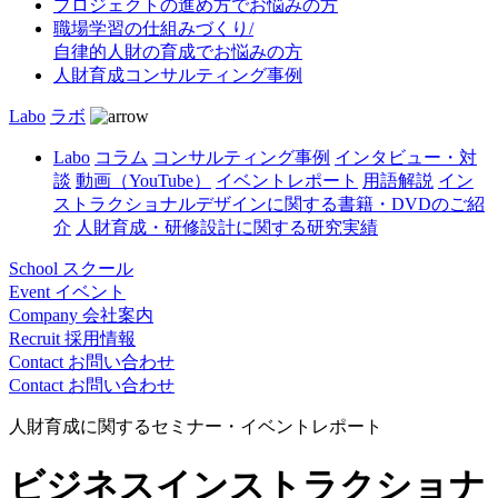
プロジェクトの進め方でお悩みの方
職場学習の仕組みづくり/
自律的人財の育成でお悩みの方
人財育成コンサルティング事例
Labo
ラボ
Labo
コラム
コンサルティング事例
インタビュー・対
談
動画（YouTube）
イベントレポート
用語解説
イン
ストラクショナルデザインに関する書籍・DVDのご紹
介
人財育成・研修設計に関する研究実績
School
スクール
Event
イベント
Company
会社案内
Recruit
採用情報
Contact
お問い合わせ
Contact
お問い合わせ
人財育成に関するセミナー・イベントレポート
ビジネスインストラクショナ