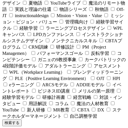
デザイン
夏物語
YouTubeライブ
魔法のリモート物
語
実践と理論の往還
物語シリーズ
秋物語
Off-
JT
instructionaldesign
Mission・Vision・Value
ミッシ
ョン・ビジョン・バリュー
管理職向け
経験学習サイ
クル
経験学習
ラーニングプロセスデザイン
WPL
キャンバス
LPDカンファレンス
インストラクショナ
ルシステムデザイン
ノンテクニカルスキル
CBTAプ
ログラム
CRM訓練
研修設計
PM（Project
Managemen）
パフォーマンスゴール
反転学習
コ
ンピテンシー
ガニェの9教授事象
カークパトリックの
4段階評価モデル
アダルトラーニング
アセスメント
WPL（Workplace Learning）
ブレンディッドラーニン
グ
PLE（Positive Learning Environment）
OJT
HPI
eラーニング
ARCSモデル
ADDIEモデル
イベ
ントレポート
ビジネスID講座
メリルの第一原理
経験学習モデル
研修計画書
経営戦略
対談・イン
タビュー
用語解説
コラム
魔法の人材教育
YouTube
新人研修
MR教育
CBTA
DX
ステ
ークホルダーマネージメント
自己調整学習