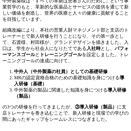
中外製薬様は「すべての革新は患者さんのために」という事
業哲学のもと、革新的な医薬品とサービスの提供を通じて新
しい価値を創造し、世界の医療と人々の健康に貢献すること
を目指しています。
組織改編により、本社の営業人財マネジメント部と支店のト
レーナーとで新人研修を行うことになり、その第一歩とし
て、石渡様、村田様が、グランドデザインを描きました。入
口は、学生から社会人になりたてである
入社時
とし、
パフォ
ーマンスゴール
と
トレーニングゴール
を設定しました。トレ
ーニングゴールの達成に向けて、
中外人（中外製薬の社員）としての基礎研修
MRの認定資格合格のための基礎知識を身につける
導
入研修（基礎）
中外製薬の製品に関連した知識を身につける
導入研修
（製品）
の3つの研修を行ってきましたが、
③導入研修（製品）
に支
店トレーナーを巻き込むことで、新人研修と現場での学びの
間にあったギャップをシームレスにつなぎました。