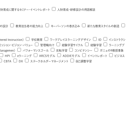
財育成に関するセミナー・イベントレポート
人財育成・研修設計の用語解説
の設計
教育担当者の能力向上
キーパーソンの巻き込み
新たな教育スタイルの創造
tered Instruction）
学校教育
ワークプレイスラーニングデザイン
ID
インストラクシ
ミッション・ビジョン・バリュー
管理職向け
経験学習サイクル
経験学習
ラーニングプ
Managemen）
パフォーマンスゴール
反転学習
コンピテンシー
ガニェの9教授事象
HPI
eラーニング
ARCSモデル
ADDIEモデル
イベントレポート
ビジネス
CBTA
DX
ステークホルダーマネージメント
自己調整学習