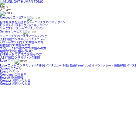
Menu
メニュー
Concept
コンセプト
自律的成長を支援するラーニングプロセスデザイン
ビジネスインストラクショナルデザイン
ワークプレイスラーニングデザイン
Service
サービス
ラーニングプロセスコンサルティング
人財育成コンサルティングメニュー
パフォーマンス向上でお悩みの方
研修設計でお悩みの方
プロジェクトの進め方でお悩みの方
職場学習の仕組みづくり/
自律的人財の育成でお悩みの方
人財育成コンサルティング事例
Labo
ラボ
Labo
コラム
コンサルティング事例
インタビュー・対談
動画（YouTube）
イベントレポート
用語解説
インス
School
スクール
Event
イベント
Company
会社案内
Recruit
採用情報
Contact
お問い合わせ
Contact
お問い合わせ