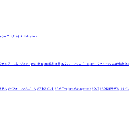
#eラーニング
#イベントレポート
クホルダーマネージメント
#MR教育
#研修計画書
#パフォーマンスゴール
#カークパトリックの4段階評価
モデル
#パフォーマンスゴール
#アセスメント
#PM（Project Managemen）
#OJT
#ADDIEモデル
#イベ