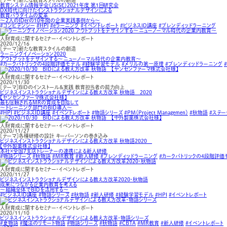
［テーマ］新たな教育スタイルの創造
教育システム情報学会（JSiSE）2021年度 第1回研究会
DX時代に向けたインストラクショナルデザインによる
教育パラダイムの変革
～2人のIDerの10年間の企業実践事例から～
#コンピテンシー
#HPI
#eラーニング
#イベントレポート
#ビジネスID講座
#ブレンディッドラーニング
人財育成に関するセミナー・イベントレポート
2020/12/16
［テーマ］新たな教育スタイルの創造
ラーニングイノベーション2020
アウトプットをデザインする～ニューノーマル時代の企業内教育～
#カークパトリックの4段階評価モデル
#経験学習モデル
#メリルの第一原理
#ブレンディッドラーニング
人財育成に関するセミナー・イベントレポート
2020/11/30
［テーマ］BIDのインストール＆実践 教育担当者の能力向上
ビジネスインストラクショナルデザインによる教え方改革 秋物語 2020
【ヤンセンファーマ株式会社様】
最も信頼されるMRの育成を目指して
～トレーニング部門のBID導入～
#HPI
#ビジネスID講座
#イベントレポート
#物語シリーズ
#PM（Project Managemen）
#秋物語
#ステー
人財育成に関するセミナー・イベントレポート
2020/11/27
［テーマ］各種研修の設計 キーパーソンの巻き込み
ビジネスインストラクショナルデザインによる教え方改革 秋物語2020
【中外製薬株式会社様】
本社×全国7支店トレーナーの連携による新人研修
#物語シリーズ
#秋物語
#MR教育
#新人研修
#ブレンディッドラーニング
#カークパトリックの4段階評価
人財育成に関するセミナー・イベントレポート
2020/11/27
ビジネスインストラクショナルデザインによる教え方改革2020・秋物語
成果につながる企業内教育を考える
～組織全体でBIDを活用する～
#ビジネスID講座
#物語シリーズ
#秋物語
#新人研修
#経験学習モデル
#HPI
#イベントレポート
人財育成に関するセミナー・イベントレポート
2020/11/10
ビジネスインストラクショナルデザインによる教え方改革・物語シリーズ
#夏物語
#魔法のリモート物語
#物語シリーズ
#秋物語
#CBTA
#MR教育
#新人研修
#イベントレポート