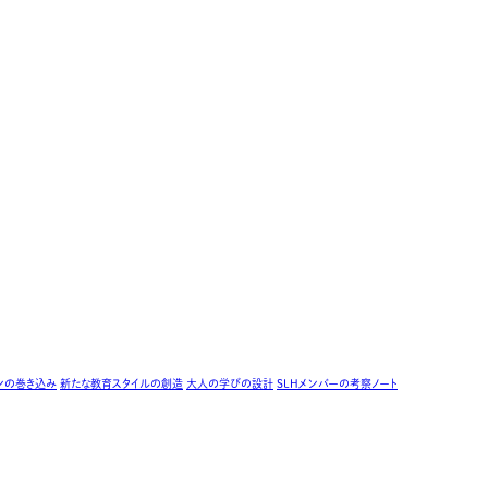
ンの巻き込み
新たな教育スタイルの創造
大人の学びの設計
SLHメンバーの考察ノート