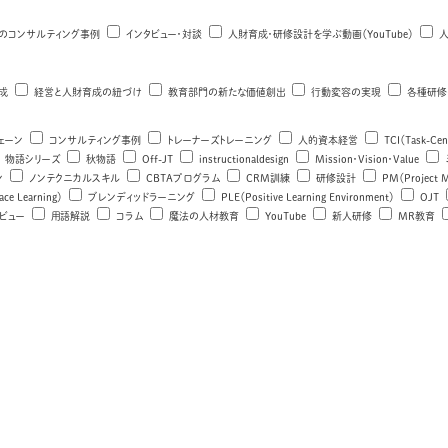
のコンサルティング事例
インタビュー・対談
人財育成・研修設計を学ぶ動画（YouTube）
人
成
経営と人財育成の紐づけ
教育部門の新たな価値創出
行動変容の実現
各種研修
ェーン
コンサルティング事例
トレーナーズトレーニング
人的資本経営
TCI（Task-Cen
物語シリーズ
秋物語
Off-JT
instructionaldesign
Mission・Vision・Value
ン
ノンテクニカルスキル
CBTAプログラム
CRM訓練
研修設計
PM（Project 
ce Learning）
ブレンディッドラーニング
PLE（Positive Learning Environment）
OJT
ビュー
用語解説
コラム
魔法の人材教育
YouTube
新人研修
MR教育