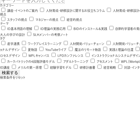
カテゴリー
講座・イベントのご案内
人財育成・研修設計に関するお役立ちコラム
人財育成・研修設計
視点
スタッフの視点
マネジャーの視点
経営的視点
テーマ
ID基本用語の理解
ID理論の実務応用
BIDのインストール＆実践
自律的学習者の育
大人の学びの設計
SLHメンバーの考察ノート
タグ
産学連携
ワークプレイスラーニング
人材開発バリューチェーン
人財開発バリューチ
ョナルデザイン
夏物語
YouTubeライブ
魔法のリモート物語
実践と理論の往還
ロセスデザイン
WPLキャンバス
LPDカンファレンス
インストラクショナルシステムデザイ
カークパトリックの4段階評価モデル
アダルトラーニング
アセスメント
WPL（Workpla
ID講座
メリルの第一原理
経験学習モデル
研修計画書
経営戦略
対談・インタ
検索条件をリセット