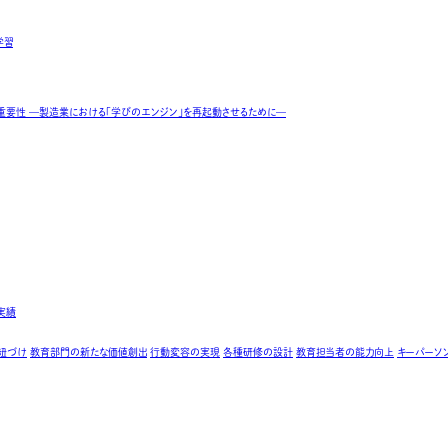
学習
実績
紐づけ
教育部門の新たな価値創出
行動変容の実現
各種研修の設計
教育担当者の能力向上
キーパーソ