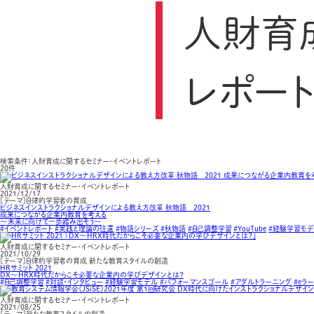
人財育
レポー
検索条件：人財育成に関するセミナー・イベントレポート
20件
人財育成に関するセミナー・イベントレポート
2021/12/17
［テーマ］自律的学習者の育成
ビジネスインストラクショナルデザインによる教え方改革 秋物語 2021
成果につながる企業内教育を考える
〜未来に向けて一歩踏み出そう〜
#イベントレポート
#実践と理論の往還
#物語シリーズ
#秋物語
#自己調整学習
#YouTube
#経験学習モ
人財育成に関するセミナー・イベントレポート
2021/10/29
［テーマ］自律的学習者の育成 新たな教育スタイルの創造
HRサミット 2021
DX～HRX時代だからこそ必要な企業内の学びデザインとは？
#自己調整学習
#対談・インタビュー
#経験学習モデル
#パフォーマンスゴール
#アダルトラーニング
#eラ
人財育成に関するセミナー・イベントレポート
2021/08/25