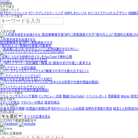
<
1
2
3
>
詳細検索
タグで探す
注目キーワード
#LPDカンファレンス
#ワークプレイスラーニング
#WPLキャンバス
#インストラクショナルデザイン
#経験
キーワードで探す
人気の記事
人的資本経営を加速させる
製造業職場学習（WPL）実態調査が示す
「質の向上」と「意識的な実践」の重要性
—製造業における「学びのエンジン」を再起動させるために—
「成果につながる研修の作り方」をYouTubeで無料公開
【インストラクショナルデザイン入門】
WPLデザイナー®認定講座
ワークプレイスラーニングとは？
職場での学びを最大化するヒントを紹介
インストラクショナルデザインとは？
求められる背景や代表的理論を解説！
カテゴリーで探す
コラム
コンサルティング事例
インタビュー・対談
動画（YouTube）
イベントレポート
用語解説
Works
研究
視点で探す
スタッフの視点
マネジャーの視点
経営的視点
テーマで探す
ID基本用語の理解
ID理論の実務応用
BIDのインストール＆実践
自律的学習者の育成
経営と人財育成の
年別に絞る
すべての記事を見る
公式SNSで最新情報配信中
LABO 記事検索