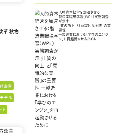
人的資本経営を加速させる
製造業職場学習（WPL）実態調査
が示す
「質の向上」と「意識的な実践」の重
要性
改革 秋物
—製造業における「学びのエンジ
ン」を再起動させるために—
修計画書
価モデル
ート