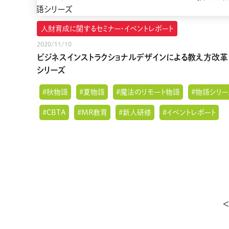
人財育成に関するセミナー・イベントレポート
2020/11/10
ビジネスインストラクショナルデザインによる教え方改革
シリーズ
#秋物語
#夏物語
#魔法のリモート物語
#物語シリー
#CBTA
#MR教育
#新人研修
#イベントレポート
<