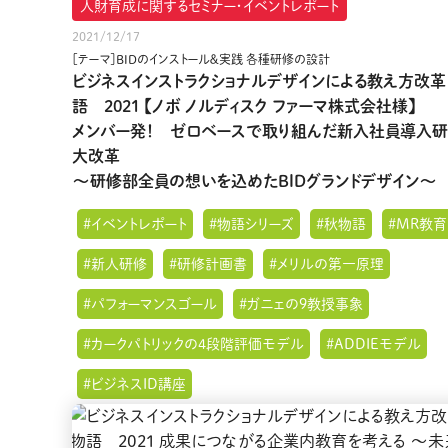
人財育成に関するセミナー・イベントレポート
2021/12/17
［テーマ］BIDのインストール＆実践 各種研修の設計
ビジネスインストラクショナルデザインによる教え方改革
語 2021 【ノボ ノルディスク ファーマ株式会社様】
メンバー発！ ゼロベースで取り組んだ新入社員導入
大改革
～研修部全員の想いを込めたBIDグランドデザイン～
#イベントレポート
#物語シリーズ
#秋物語
#MR教育
#新人研修
#研修計画書
#メリルの第一原理
#パフォーマンスゴール
#ガニェの9教授事象
#カークパトリックの4段階評価モデル
#ADDIEモデル
#ビジネスID講座