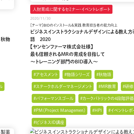
人財育成に関するセミナー・イベントレポート
2020/11/30
［テーマ］BIDのインストール＆実践 教育担当者の能力向上
ビジネスインストラクショナルデザインによる教え方
 秋物
語 2020
【ヤンセンファーマ株式会社様】
最も信頼されるMRの育成を目指して
～トレーニング部門のBID導入～
#アセスメント
#物語シリーズ
#秋物語
ル
#ステークホルダーマネージメント
#MR教育
#研
#パフォーマンスゴール
#カークパトリックの4段階評
#PM（Project Managemen）
#HPI
#イベントレポ
#ビジネスID講座