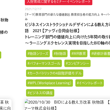
人財育成に関するセミナー・イベントレポート
2021/12/17
［テーマ］教育部門の新たな価値創出 教育担当者の能力向上 キーパ
み
 秋物
ビジネスインストラクショナルデザインによる教え方
語 2021 【アッヴィ合同会社様】
研修の
トレーニング部門の価値向上に向けた5年間の取
～ラーニングエクセレンス実現を目指したBID軸
#物語シリーズ
#秋物語
#MR教育
#研修計画
#パフォーマンスゴール
#コンピテンシー
#カークパトリックの4段階評価モデル
#WPL（Workplace Learning）
#イベントレポート
#ビジネスID講座