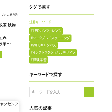
タグで探す
ーソンの巻き込
注目キーワード
改革 秋物
#LPDカンファレンス
り組み
#ワークプレイスラーニング
の改革～
#WPLキャンバス
#インストラクショナルデザイン
書
#経験学習
キーワードで探す
人気の記事