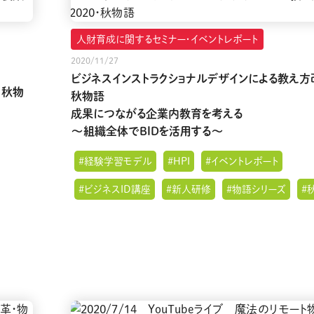
人財育成に関するセミナー・イベントレポート
2020/11/27
ビジネスインストラクショナルデザインによる教え方改
 秋物
秋物語
成果につながる企業内教育を考える
～組織全体でBIDを活用する～
#経験学習モデル
#HPI
#イベントレポート
#ビジネスID講座
#新人研修
#物語シリーズ
#