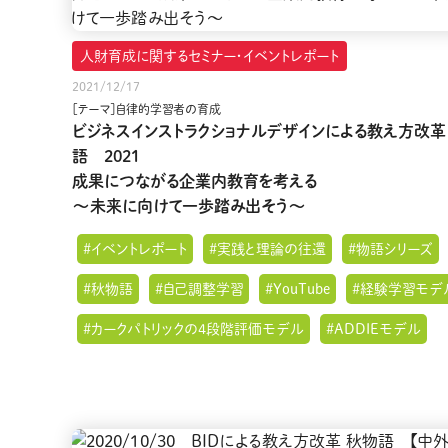
人財育成に関するセミナー・イベントレポート
2021/12/17
［テーマ］自律的学習者の育成
ビジネスインストラクショナルデザインによる教え方改革
語 2021
成果につながる企業内教育を考える
〜未来に向けて一歩踏み出そう〜
#イベントレポート
#実践と理論の往還
#物語シリーズ
#秋物語
#自己調整学習
#YouTube
#経験学習モデ
#カークパトリックの4段階評価モデル
#ADDIEモデル