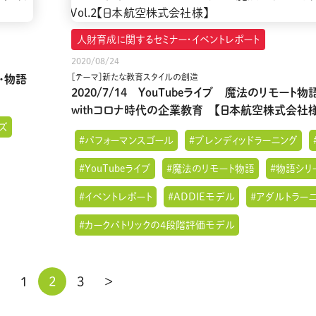
人財育成に関するセミナー・イベントレポート
2020/08/24
［テーマ］新たな教育スタイルの創造
・物語
2020/7/14 YouTubeライブ 魔法のリモート物語
withコロナ時代の企業教育 【日本航空株式会社様
ズ
#パフォーマンスゴール
#ブレンディッドラーニング
#YouTubeライブ
#魔法のリモート物語
#物語シリ
#イベントレポート
#ADDIEモデル
#アダルトラー
#カークパトリックの4段階評価モデル
1
2
3
>