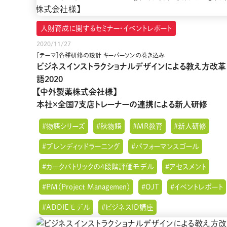
人財育成に関するセミナー・イベントレポート
2020/11/27
［テーマ］各種研修の設計 キーパーソンの巻き込み
ビジネスインストラクショナルデザインによる教え方改革
語2020
【中外製薬株式会社様】
本社×全国7支店トレーナーの連携による新人研修
#物語シリーズ
#秋物語
#MR教育
#新人研修
#ブレンディッドラーニング
#パフォーマンスゴール
#カークパトリックの4段階評価モデル
#アセスメント
#PM（Project Managemen）
#OJT
#イベントレポート
#ADDIEモデル
#ビジネスID講座