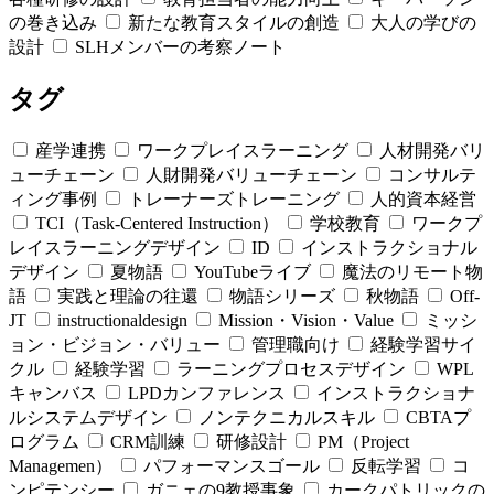
の巻き込み
新たな教育スタイルの創造
大人の学びの
設計
SLHメンバーの考察ノート
タグ
産学連携
ワークプレイスラーニング
人材開発バリ
ューチェーン
人財開発バリューチェーン
コンサルテ
ィング事例
トレーナーズトレーニング
人的資本経営
TCI（Task-Centered Instruction）
学校教育
ワークプ
レイスラーニングデザイン
ID
インストラクショナル
デザイン
夏物語
YouTubeライブ
魔法のリモート物
語
実践と理論の往還
物語シリーズ
秋物語
Off-
JT
instructionaldesign
Mission・Vision・Value
ミッシ
ョン・ビジョン・バリュー
管理職向け
経験学習サイ
クル
経験学習
ラーニングプロセスデザイン
WPL
キャンバス
LPDカンファレンス
インストラクショナ
ルシステムデザイン
ノンテクニカルスキル
CBTAプ
ログラム
CRM訓練
研修設計
PM（Project
Managemen）
パフォーマンスゴール
反転学習
コ
ンピテンシー
ガニェの9教授事象
カークパトリックの