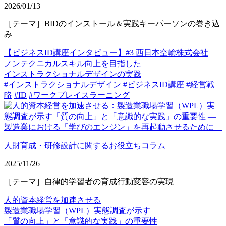
2026/01/13
［テーマ］BIDのインストール＆実践キーパーソンの巻き込
み
【ビジネスID講座インタビュー】#3 西日本空輸株式会社
ノンテクニカルスキル向上を目指した
インストラクショナルデザインの実践
#インストラクショナルデザイン
#ビジネスID講座
#経営戦
略
#ID
#ワークプレイスラーニング
人財育成・研修設計に関するお役立ちコラム
2025/11/26
［テーマ］自律的学習者の育成行動変容の実現
人的資本経営を加速させる
製造業職場学習（WPL）実態調査が示す
「質の向上」と「意識的な実践」の重要性