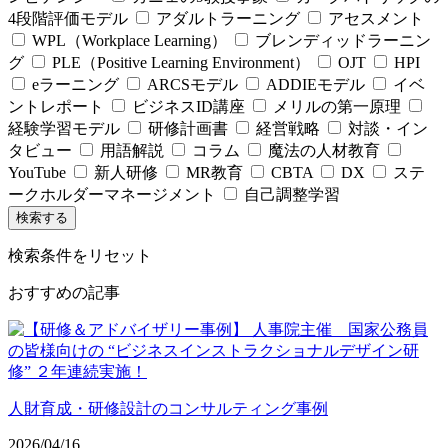
4段階評価モデル
アダルトラーニング
アセスメント
WPL（Workplace Learning）
ブレンディッドラーニン
グ
PLE（Positive Learning Environment）
OJT
HPI
eラーニング
ARCSモデル
ADDIEモデル
イベ
ントレポート
ビジネスID講座
メリルの第一原理
経験学習モデル
研修計画書
経営戦略
対談・イン
タビュー
用語解説
コラム
魔法の人材教育
YouTube
新人研修
MR教育
CBTA
DX
ステ
ークホルダーマネージメント
自己調整学習
検索条件をリセット
おすすめの記事
人財育成・研修設計のコンサルティング事例
2026/04/16