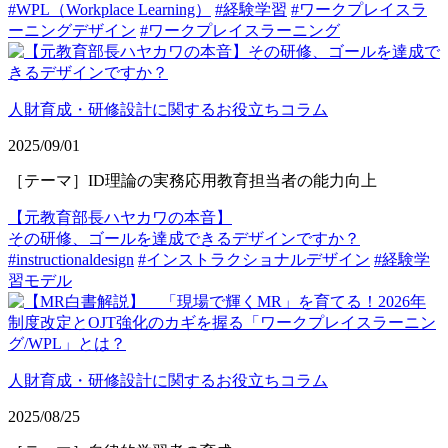
#WPL（Workplace Learning）
#経験学習
#ワークプレイスラ
ーニングデザイン
#ワークプレイスラーニング
人財育成・研修設計に関するお役立ちコラム
2025/09/01
［テーマ］ID理論の実務応用教育担当者の能力向上
【元教育部長ハヤカワの本音】
その研修、ゴールを達成できるデザインですか？
#instructionaldesign
#インストラクショナルデザイン
#経験学
習モデル
人財育成・研修設計に関するお役立ちコラム
2025/08/25