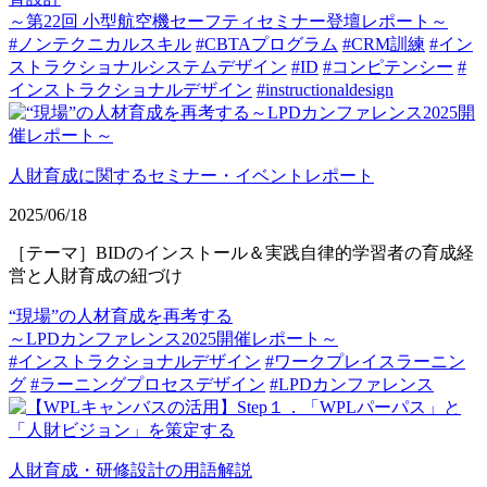
～第22回 小型航空機セーフティセミナー登壇レポート～
#ノンテクニカルスキル
#CBTAプログラム
#CRM訓練
#イン
ストラクショナルシステムデザイン
#ID
#コンピテンシー
#
インストラクショナルデザイン
#instructionaldesign
人財育成に関するセミナー・イベントレポート
2025/06/18
［テーマ］BIDのインストール＆実践自律的学習者の育成経
営と人財育成の紐づけ
“現場”の人材育成を再考する
～LPDカンファレンス2025開催レポート～
#インストラクショナルデザイン
#ワークプレイスラーニン
グ
#ラーニングプロセスデザイン
#LPDカンファレンス
人財育成・研修設計の用語解説