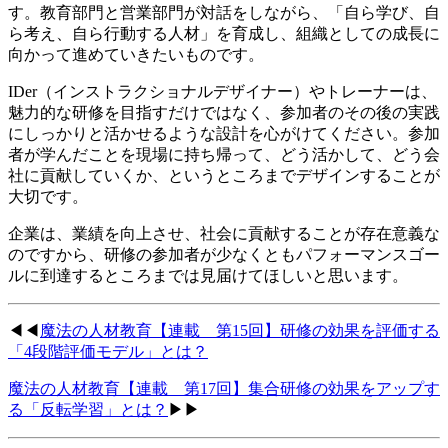
す。教育部門と営業部門が対話をしながら、「自ら学び、自
ら考え、自ら行動する人材」を育成し、組織としての成長に
向かって進めていきたいものです。
IDer（インストラクショナルデザイナー）やトレーナーは、
魅力的な研修を目指すだけではなく、参加者のその後の実践
にしっかりと活かせるような設計を心がけてください。参加
者が学んだことを現場に持ち帰って、どう活かして、どう会
社に貢献していくか、というところまでデザインすることが
大切です。
企業は、業績を向上させ、社会に貢献することが存在意義な
のですから、研修の参加者が少なくともパフォーマンスゴー
ルに到達するところまでは見届けてほしいと思います。
◀◀
魔法の人材教育【連載 第15回】
研修の効果を評価する
「4段階評価モデル」とは？
魔法の人材教育【連載 第17回】集合研修の効果をアップす
る「反転学習」とは？
▶▶