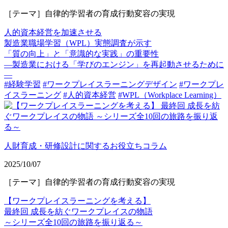
［テーマ］自律的学習者の育成行動変容の実現
人的資本経営を加速させる
製造業職場学習（WPL）実態調査が示す
「質の向上」と「意識的な実践」の重要性
—製造業における「学びのエンジン」を再起動させるために
—
#経験学習
#ワークプレイスラーニングデザイン
#ワークプレ
イスラーニング
#人的資本経営
#WPL（Workplace Learning）
人財育成・研修設計に関するお役立ちコラム
2025/10/07
［テーマ］自律的学習者の育成行動変容の実現
【ワークプレイスラーニングを考える】
最終回 成長を紡ぐワークプレイスの物語
～シリーズ全10回の旅路を振り返る～