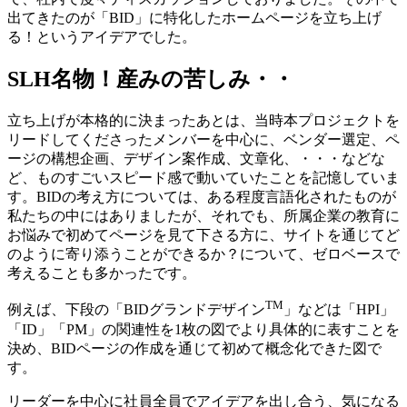
出てきたのが「BID」に特化したホームページを立ち上げ
る！というアイデアでした。
SLH名物！産みの苦しみ・・
立ち上げが本格的に決まったあとは、当時本プロジェクトを
リードしてくださったメンバーを中心に、ベンダー選定、ペ
ージの構想企画、デザイン案作成、文章化、・・・などな
ど、ものすごいスピード感で動いていたことを記憶していま
す。BIDの考え方については、ある程度言語化されたものが
私たちの中にはありましたが、それでも、所属企業の教育に
お悩みで初めてページを見て下さる方に、サイトを通じてど
のように寄り添うことができるか？について、ゼロベースで
考えることも多かったです。
TM
例えば、下段の「BIDグランドデザイン
」などは「HPI」
「ID」「PM」の関連性を1枚の図でより具体的に表すことを
決め、BIDページの作成を通じて初めて概念化できた図で
す。
リーダーを中心に社員全員でアイデアを出し合う、気になる