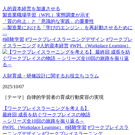
人的資本経営を加速させる
製造業職場学習（WPL）実態調査が示す
「質の向上」と「意識的な実践」の重要性
—製造業における「学びのエンジン」を再起動させるために
—
#経験学習
#ワークプレイスラーニングデザイン
#ワークプレ
イスラーニング
#人的資本経営
#WPL（Workplace Learning）
人財育成・研修設計に関するお役立ちコラム
2025/10/07
［テーマ］自律的学習者の育成行動変容の実現
【ワークプレイスラーニングを考える】
最終回 成長を紡ぐワークプレイスの物語
～シリーズ全10回の旅路を振り返る～
#WPL（Workplace Learning）
#経験学習
#ワークプレイスラ
ーニングデザイン
#ワークプレイスラーニング