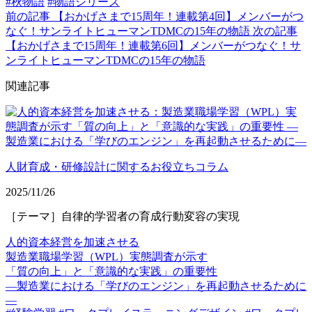
#秋物語
#物語シリーズ
前の記事
【おかげさまで15周年！連載第4回】メンバーがつ
なぐ！サンライトヒューマンTDMCの15年の物語
次の記事
【おかげさまで15周年！連載第6回】メンバーがつなぐ！サ
ンライトヒューマンTDMCの15年の物語
関連記事
人財育成・研修設計に関するお役立ちコラム
2025/11/26
［テーマ］自律的学習者の育成行動変容の実現
人的資本経営を加速させる
製造業職場学習（WPL）実態調査が示す
「質の向上」と「意識的な実践」の重要性
—製造業における「学びのエンジン」を再起動させるために
—