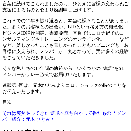
言葉に続けてこられましたのも、ひとえに皆様の変わらぬご
支援によるものと心より感謝申し上げます。
これまでの15年を振り返ると、本当に様々なことがありまし
た。多くのお客様との出会い、BIDという考え方の概念化、
ビジネスID講座開講、書籍発売、直近ではコロナ禍でのコ
ンサルティングやトレーニングのオンライン化、・・・など
など。嬉しかったことも苦しかったこともハプニングも、お
客様に支えられ、メンバーが一丸となって、実に多くの経験
をさせていただきました。
そんな私たちの15年間の軌跡から、いくつかの“物語”をSLH
メンバーがリレー形式でお届けいたします。
連載第5回は、元木ひとみよりコロナショックの時のことを
お伝えいたします。
目次
それは突然やってきた
逆境へ立ち向かって得たもの
＊メン
バー紹介：元木 ひとみ＊