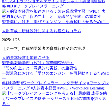
#インストラクショナルデザイン
#ビジネスID講座
#経営戦
略
#ID
#ワークプレイスラーニング
人財育成・研修設計に関するお役立ちコラム
2025/11/26
［テーマ］自律的学習者の育成行動変容の実現
人的資本経営を加速させる
製造業職場学習（WPL）実態調査が示す
「質の向上」と「意識的な実践」の重要性
—製造業における「学びのエンジン」を再起動させるために
—
#経験学習
#ワークプレイスラーニングデザイン
#ワークプレ
イスラーニング
#人的資本経営
#WPL（Workplace Learning）