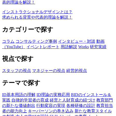
インストラクショナルデザインとは？
求められる背景や代表的理論を解説！
カテゴリーで探す
コラム
コンサルティング事例
インタビュー・対談
動画
（YouTube）
イベントレポート
用語解説
Works
研究実績
視点で探す
スタッフの視点
マネジャーの視点
経営的視点
テーマで探す
ID基本用語の理解
ID理論の実務応用
BIDのインストール＆
実践
自律的学習者の育成
経営と人財育成の紐づけ
教育部門
の新たな価値創出
行動変容の実現
各種研修の設計
教育担当
者の能力向上
キーパーソンの巻き込み
新たな教育スタイル