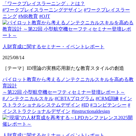
「ワークプレイスラーニング」とは？
#ワークプレイスラーニングデザイン
#ワークプレイスラー
ニング
#MR教育
#OJT
人財育成に関するセミナー・イベントレポート
2025/08/14
［テーマ］ID理論の実務応用新たな教育スタイルの創造
パイロット教育から考えるノンテクニカルスキルを高める教
育設計
～第22回 小型航空機セーフティセミナー登壇レポート～
#ノンテクニカルスキル
#CBTAプログラム
#CRM訓練
#イン
ストラクショナルシステムデザイン
#ID
#コンピテンシー
#
インストラクショナルデザイン
#instructionaldesign
人財育成に関するセミナー・イベントレポート