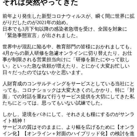
それは突然やってきた
前年より発生した新型コロナウィルスが、瞬く間に世界に拡
がりだしたのが2021年の始め。
日本でも3月下旬以降の感染者急増を受け、全国を対象に
「緊急事態宣言」が出されました。
世界中が混乱に陥る中、教育部門の皆様におかれましても、
4月からの新人研修を急遽オンラインに切り替えたり、お仕
事が制限される営業担当向けに「研修を新たにやって欲し
い」といった急な依頼が増えたり、とにかく大変お忙しい
日々だったのではないかと思います。
人財育成のコンサルティングをサービスとしている当社にと
っても、コロナショックは大変大きくのしかかり、特に「対
面」での対話を重ねて行うサービス提供を大切にしてきた私
たちにとっては、思ってもいない試練でした。
しかし、逆境をバネにして、それさえも糧にするのがサンラ
イト精神！
サービスの質はそのままに、より幅を広げるために【オンラ
イン化】【オンライン＋対面のハイブリッド化】の検討を進