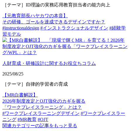
［テーマ］ID理論の実務応用教育担当者の能力向上
【元教育部長ハヤカワの本音】
その研修、ゴールを達成できるデザインですか？
#instructionaldesign
#インストラクショナルデザイン
#経験学
習モデル
人財育成・研修設計に関するお役立ちコラム
2025/08/25
［テーマ］自律的学習者の育成
【MR白書解説】
2026年制度改定とOJT強化のカギを握る
「ワークプレイスラーニング」とは？
#ワークプレイスラーニングデザイン
#ワークプレイスラー
ニング
#MR教育
#OJT
関連カテゴリーの記事をもっと見る