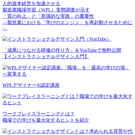
人的資本経営を加速させる
製造業職場学習（WPL）実態調査が示す
「質の向上」と「意識的な実践」の重要性
—製造業における「学びのエンジン」を再起動させるために
—
「成果につながる研修の作り方」をYouTubeで無料公開
【インストラクショナルデザイン入門】
WPLデザイナー®認定講座
ワークプレイスラーニングとは？
職場での学びを最大化するヒントを紹介