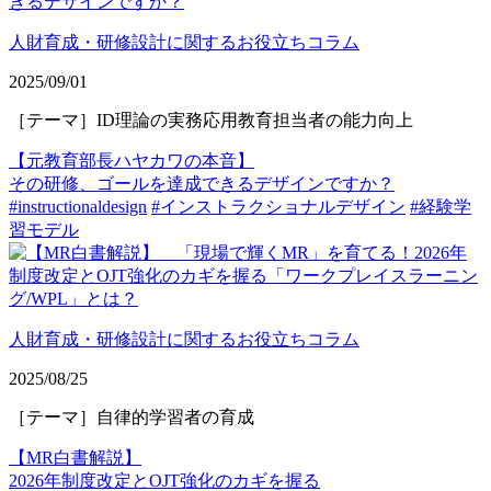
人財育成・研修設計に関するお役立ちコラム
2025/09/01
［テーマ］ID理論の実務応用教育担当者の能力向上
【元教育部長ハヤカワの本音】
その研修、ゴールを達成できるデザインですか？
#instructionaldesign
#インストラクショナルデザイン
#経験学
習モデル
人財育成・研修設計に関するお役立ちコラム
2025/08/25
［テーマ］自律的学習者の育成
【MR白書解説】
2026年制度改定とOJT強化のカギを握る