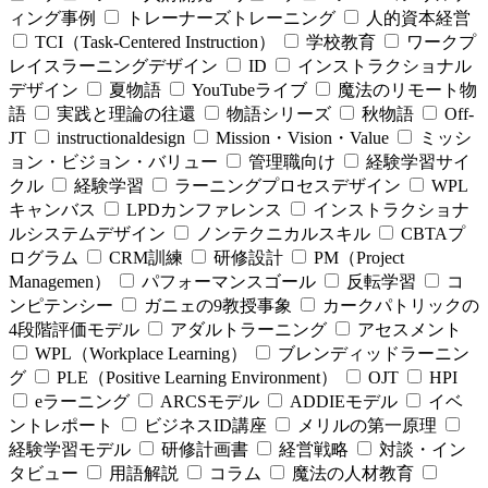
ィング事例
トレーナーズトレーニング
人的資本経営
TCI（Task-Centered Instruction）
学校教育
ワークプ
レイスラーニングデザイン
ID
インストラクショナル
デザイン
夏物語
YouTubeライブ
魔法のリモート物
語
実践と理論の往還
物語シリーズ
秋物語
Off-
JT
instructionaldesign
Mission・Vision・Value
ミッシ
ョン・ビジョン・バリュー
管理職向け
経験学習サイ
クル
経験学習
ラーニングプロセスデザイン
WPL
キャンバス
LPDカンファレンス
インストラクショナ
ルシステムデザイン
ノンテクニカルスキル
CBTAプ
ログラム
CRM訓練
研修設計
PM（Project
Managemen）
パフォーマンスゴール
反転学習
コ
ンピテンシー
ガニェの9教授事象
カークパトリックの
4段階評価モデル
アダルトラーニング
アセスメント
WPL（Workplace Learning）
ブレンディッドラーニン
グ
PLE（Positive Learning Environment）
OJT
HPI
eラーニング
ARCSモデル
ADDIEモデル
イベ
ントレポート
ビジネスID講座
メリルの第一原理
経験学習モデル
研修計画書
経営戦略
対談・イン
タビュー
用語解説
コラム
魔法の人材教育