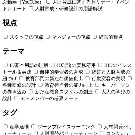
ぶ動画（YouTube）
人財育成に関するセミナー・イベン
トレポート
人財育成・研修設計の用語解説
視点
スタッフの視点
マネジャーの視点
経営的視点
テーマ
ID基本用語の理解
ID理論の実務応用
BIDのインス
トール＆実践
自律的学習者の育成
経営と人財育成の
紐づけ
教育部門の新たな価値創出
行動変容の実現
各種研修の設計
教育担当者の能力向上
キーパーソン
の巻き込み
新たな教育スタイルの創造
大人の学びの
設計
SLHメンバーの考察ノート
タグ
産学連携
ワークプレイスラーニング
人材開発バリ
ューチェーン
人財開発バリューチェーン
コンサルテ