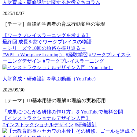
人財育成・研修設計に関するお役立ちコラム
2025/10/07
［テーマ］自律的学習者の育成行動変容の実現
【ワークプレイスラーニングを考える】
最終回 成長を紡ぐワークプレイスの物語
～シリーズ全10回の旅路を振り返る～
#WPL（Workplace Learning）
#経験学習
#ワークプレイスラ
ーニングデザイン
#ワークプレイスラーニング
人財育成・研修設計を学ぶ動画（YouTube）
2025/09/30
［テーマ］ID基本用語の理解ID理論の実務応用
「成果につながる研修の作り方」をYouTubeで無料公開
【インストラクショナルデザイン入門】
#インストラクショナルデザイン
#研修設計