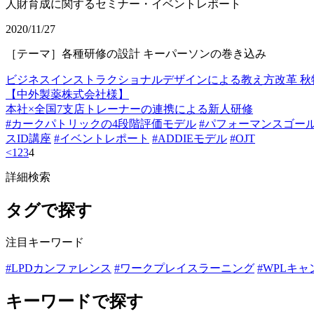
人財育成に関するセミナー・イベントレポート
2020/11/27
［テーマ］各種研修の設計 キーパーソンの巻き込み
ビジネスインストラクショナルデザインによる教え方改革 秋
【中外製薬株式会社様】
本社×全国7支店トレーナーの連携による新人研修
#カークパトリックの4段階評価モデル
#パフォーマンスゴー
スID講座
#イベントレポート
#ADDIEモデル
#OJT
<
1
2
3
4
詳細検索
タグで探す
注目キーワード
#LPDカンファレンス
#ワークプレイスラーニング
#WPLキ
キーワードで探す