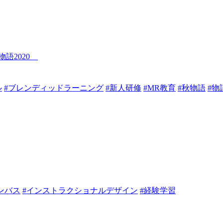
物語2020
ル
#ブレンディッドラーニング
#新人研修
#MR教育
#秋物語
#物
ャンバス
#インストラクショナルデザイン
#経験学習