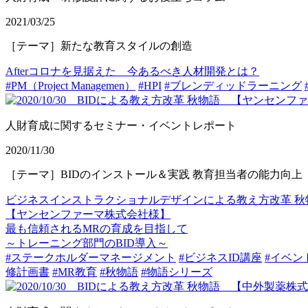
2021/03/25
［テーマ］新たな教育スタイルの創造
Afterコロナを見据えた 今あるべき人材開発とは？
#PM（Project Managemen）
#HPI
#ブレンディッドラーニング
人財育成に関するセミナー・イベントレポート
2020/11/30
［テーマ］BIDのインストール＆実践 教育担当者の能力向上
ビジネスインストラクショナルデザインによる教え方改革 秋物
【ヤンセンファーマ株式会社様】
最も信頼されるMRの育成を目指して
～トレーニング部門のBID導入～
#ステークホルダーマネージメント
#ビジネスID講座
#イベン
修計画書
#MR教育
#秋物語
#物語シリーズ