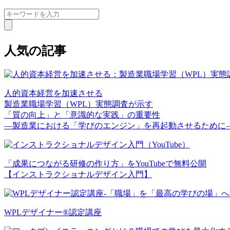
人気の記事
人的資本経営を加速させる
製造業職場学習（WPL）実態調査が示す
「質の向上」と「意識的な実践」の重要性
—製造業における「学びのエンジン」を再起動させるために
「成果につながる研修の作り方」をYouTubeで無料公開
【インストラクショナルデザイン入門】
WPLデザイナー®認定講座