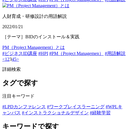
人財育成・研修設計の用語解説
2022/01/21
［テーマ］BIDのインストール＆実践
PM（Project Management）とは
#ビジネスID講座
#HPI
#PM（Project Managemen）
#用語解説
<
1
2
3
4
5
>
詳細検索
タグで探す
注目キーワード
#LPDカンファレンス
#ワークプレイスラーニング
#WPLキ
ャンバス
#インストラクショナルデザイン
#経験学習
キーワードで探す