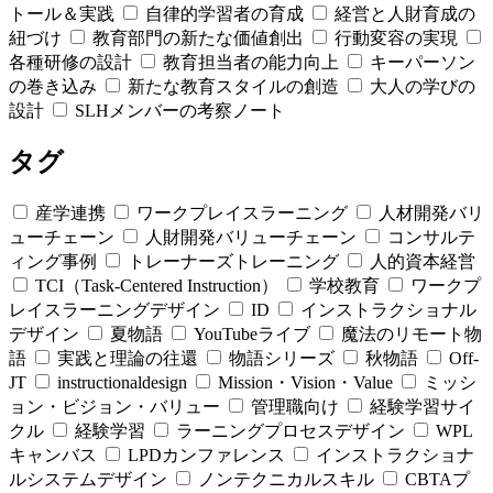
トール＆実践
自律的学習者の育成
経営と人財育成の
紐づけ
教育部門の新たな価値創出
行動変容の実現
各種研修の設計
教育担当者の能力向上
キーパーソン
の巻き込み
新たな教育スタイルの創造
大人の学びの
設計
SLHメンバーの考察ノート
タグ
産学連携
ワークプレイスラーニング
人材開発バリ
ューチェーン
人財開発バリューチェーン
コンサルテ
ィング事例
トレーナーズトレーニング
人的資本経営
TCI（Task-Centered Instruction）
学校教育
ワークプ
レイスラーニングデザイン
ID
インストラクショナル
デザイン
夏物語
YouTubeライブ
魔法のリモート物
語
実践と理論の往還
物語シリーズ
秋物語
Off-
JT
instructionaldesign
Mission・Vision・Value
ミッシ
ョン・ビジョン・バリュー
管理職向け
経験学習サイ
クル
経験学習
ラーニングプロセスデザイン
WPL
キャンバス
LPDカンファレンス
インストラクショナ
ルシステムデザイン
ノンテクニカルスキル
CBTAプ