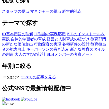
視点で探す
スタッフの視点
マネジャーの視点
経営的視点
テーマで探す
ID基本用語の理解
ID理論の実務応用
BIDのインストール＆
実践
自律的学習者の育成
経営と人財育成の紐づけ
教育部門
の新たな価値創出
行動変容の実現
各種研修の設計
教育担当
者の能力向上
キーパーソンの巻き込み
新たな教育スタイル
の創造
大人の学びの設計
SLHメンバーの考察ノート
年別に絞る
すべての記事を見る
公式SNSで最新情報配信中