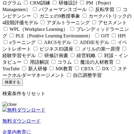
ログラム
CRM訓練
研修設計
PM（Project
Managemen）
パフォーマンスゴール
反転学習
コ
ンピテンシー
ガニェの9教授事象
カークパトリックの
4段階評価モデル
アダルトラーニング
アセスメント
WPL（Workplace Learning）
ブレンディッドラーニン
グ
PLE（Positive Learning Environment）
OJT
HPI
eラーニング
ARCSモデル
ADDIEモデル
イベ
ントレポート
ビジネスID講座
メリルの第一原理
経験学習モデル
研修計画書
経営戦略
対談・イン
タビュー
用語解説
コラム
魔法の人材教育
YouTube
新人研修
MR教育
CBTA
DX
ステ
ークホルダーマネージメント
自己調整学習
検索条件をリセット
無料ダウンロード
企業内教育に