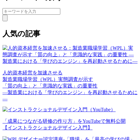
人気の記事
人的資本経営を加速させる
製造業職場学習（WPL）実態調査が示す
「質の向上」と「意識的な実践」の重要性
—製造業における「学びのエンジン」を再起動させるために
—
「成果につながる研修の作り方」をYouTubeで無料公開
【インストラクショナルデザイン入門】