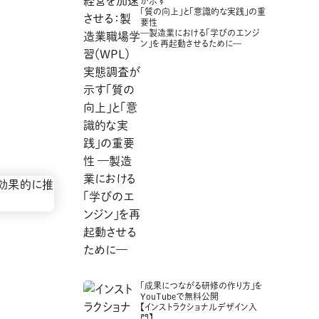
が示す
「質の向上」と「意識的な実践」の重
要性
—製造業における「学びのエンジ
ン」を再起動させるために—
「成果につながる研修の作り方」を
YouTubeで無料公開
【インストラクショナルデザイン入
門】