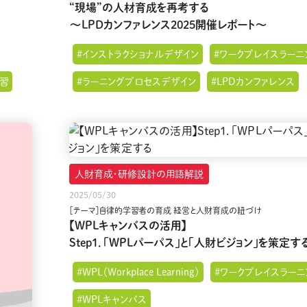
“現場”の人材育成を再考する
～LPDカンファレンス2025開催レポート～
#インストラクショナルデザイン
#ワークプレイスラーニ
習
#ラーニングプロセスデザイン
#LPDカンファレンス
人財育成・研修設計の用語解説
2025/05/30
［テーマ］自律的学習者の育成 経営と人財育成の紐づけ
【WPLキャンバスの活用】
Step１．「WPLパーパス」と「人財ビジョン」を策定す
#WPL（Workplace Learning）
#ワークプレイスラーニ
#WPLキャンバス