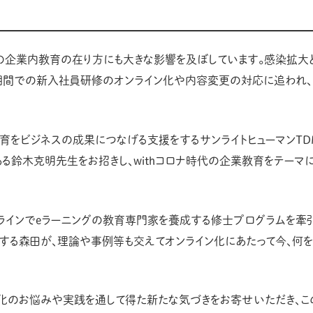
日本の企業内教育の在り方にも大きな影響を及ぼしています。感染拡大
期間での新入社員研修のオンライン化や内容変更の対応に追われ
業教育をビジネスの成果につなげる支援をするサンライトヒューマンT
鈴木克明先生をお招きし、withコロナ時代の企業教育をテーマに、5
ンラインでeラーニングの教育専門家を養成する修士プログラムを牽
する森田が、理論や事例等も交えてオンライン化にあたって今、何を
化のお悩みや実践を通して得た新たな気づきをお寄せいただき、こ