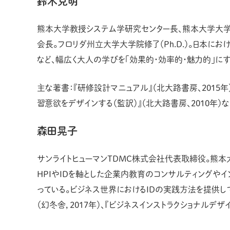
鈴木克明
熊本大学教授システム学研究センター長、熊本大学大学
会長。フロリダ州立大学大学院修了（Ph.D.）。日本にお
など、幅広く大人の学びを「効果的・効率的・魅力的」に
主な著書：『研修設計マニュアル』（北大路書房、2015年）
習意欲をデザインする（監訳）』（北大路書房、2010年）な
森田晃子
サンライトヒューマンTDMC株式会社代表取締役。熊本
HPIやIDを軸とした企業内教育のコンサルティングや
っている。ビジネス世界におけるIDの実践方法を提供して
（幻冬舎，2017年）、『ビジネスインストラクショナルデザイ