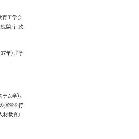
教育工学会
療機関、行政
7年）、『学
テム学）。
座の運営を行
人材教育』