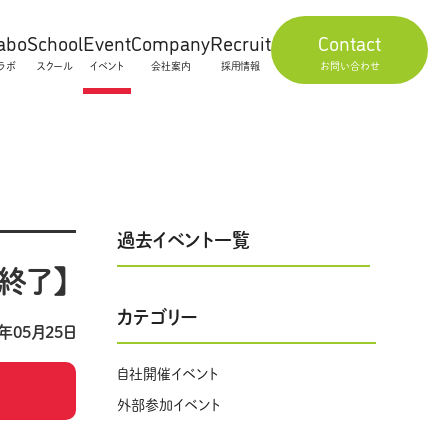
abo
School
Event
Company
Recruit
Contact
ラボ
スクール
イベント
会社案内
採用情報
お問い合わせ
過去イベント一覧
終了】
カテゴリー
0年05月25日
自社開催イベント
外部参加イベント